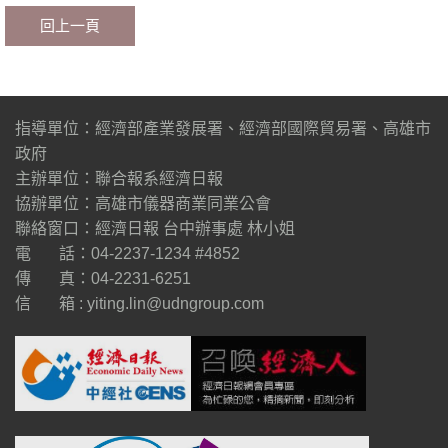
回上一頁
指導單位：經濟部產業發展署、經濟部國際貿易署、高雄市
政府
主辦單位：聯合報系經濟日報
協辦單位：高雄市儀器商業同業公會
聯絡窗口：經濟日報 台中辦事處 林小姐
電 話：04-2237-1234 #4852
傳 真：04-2231-6251
信 箱 :
yiting.lin@udngroup.com