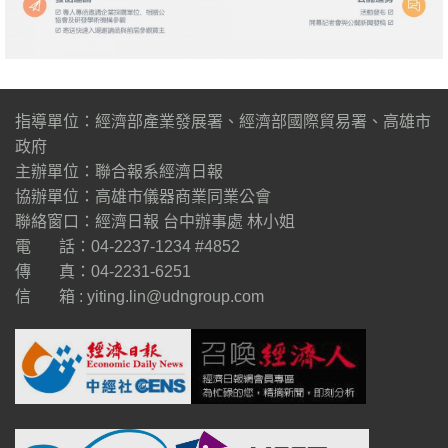
指導單位：經濟部產業發展署、經濟部國際貿易署、高雄市
政府
主辦單位：聯合報系經濟日報
協辦單位：高雄市儀器商業同業公會
聯絡窗口：經濟日報 台中辦事處 林小姐
電 話：04-2237-1234 #4852
傳 真：04-2231-6251
信 箱 :
yiting.lin@udngroup.com